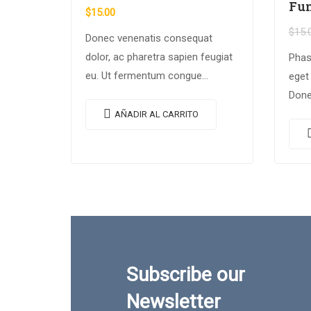
Fu
$
15.00
$
15.
Donec venenatis consequat
dolor, ac pharetra sapien feugiat
Phas
eu. Ut fermentum congue
eget
rhoncus. Nullam nunc tortor,
Donec
luctus in diam ut, tincidunt
curs
AÑADIR AL CARRITO
vulputate quam. Integer eget
quis
neque in arcu pulvinar…
erat
Subscribe our
Newsletter