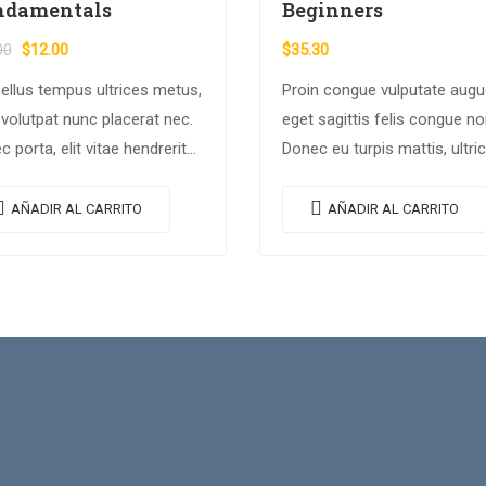
ndamentals
Beginners
00
$
12.00
$
35.30
ellus tempus ultrices metus,
Proin congue vulputate augu
 volutpat nunc placerat nec.
eget sagittis felis congue no
 porta, elit vitae hendrerit
Donec eu turpis mattis, ultri
us, ex metus porta purus,
velit vitae, imperdiet nibh. F
 imperdiet augue arcu sed
non urna sed ante dapibus
AÑADIR AL CARRITO
AÑADIR AL CARRITO
. Donec dignissim enim id…
hendrerit. Mauris varius orci
efficitur…