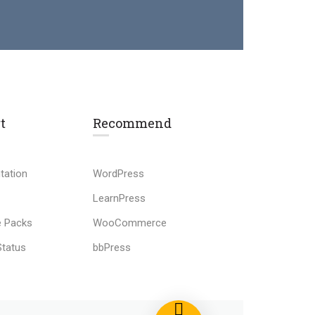
t
Recommend
tation
WordPress
LearnPress
 Packs
WooCommerce
Status
bbPress