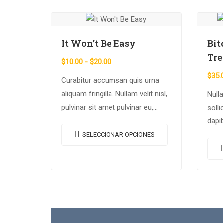
It Won’t Be Easy
Bit
Tre
$
10.00
-
$
20.00
$
35.
Curabitur accumsan quis urna
aliquam fringilla. Nullam velit nisl,
Nulla
pulvinar sit amet pulvinar eu,
solli
rhoncus ac nisl. Lorem ipsum
dapi
dolor sit amet, consectetur
cong
SELECCIONAR OPCIONES
adipiscing elit. Mauris nec
lacin
consectetur nisi….
luctu
mole