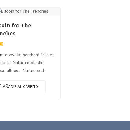
coin for The
nches
00
m convallis hendrerit felis et
citudin. Nullam molestie
bus ultrices. Nullam sed
ue erat. Fusce leo metus,
ia vel nisl quis, ullamcorper
AÑADIR AL CARRITO
s massa. Nullam nisi lectus,
stie mattis…