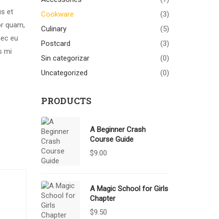
us et
Cookware
(3)
or quam,
Culinary
(5)
nec eu
Postcard
(3)
s mi
Sin categorizar
(0)
Uncategorized
(0)
PRODUCTS
A Beginner Crash
Course Guide
$
9.00
A Magic School for Girls
Chapter
$
9.50