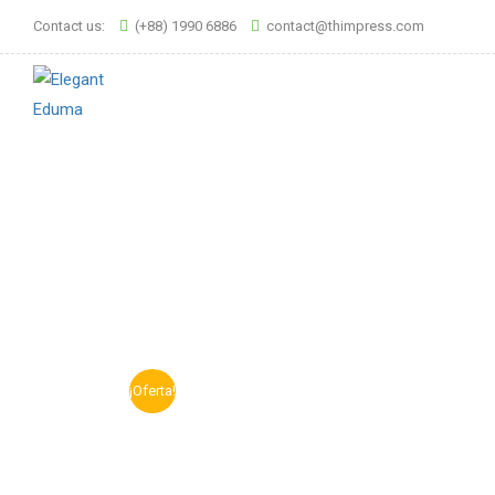
Contact us:
(+88) 1990 6886
contact@thimpress.com
¡Oferta!